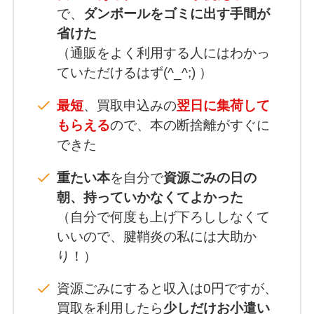
で、
ダンボールをゴミに出す手間が
省けた
（通販をよく利用する人にはわかっ
ていただけるはず(^_^;) ）
最短
、買取申込みの
翌日に集荷して
もらえる
ので、本の断捨離がすぐに
できた
重たい本
を自分で
資源ごみの日の
朝、持っていかなくてよかった
（自分で何度も上げ下ろししなくて
いいので、腱鞘炎の私には大助か
り！）
資源ごみにすると収入は0円ですが、
買取を利用したら
少しだけお小遣い