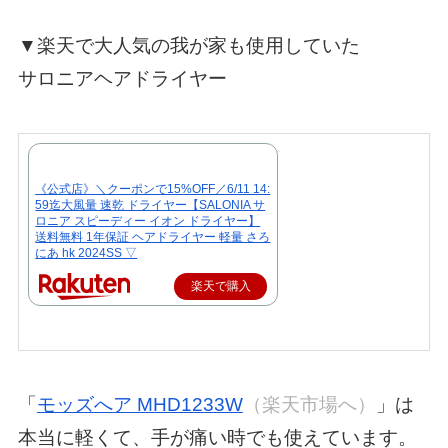
▼楽天で大人気の我が家も使用していた
サロニアヘアドライヤー
《公式店》＼クーポンで15%OFF／6/11 14:
59迄大風量 速乾 ドライヤー【SALONIA サ
ロニア スピーディー イオン ドライヤー】
送料無料 1年保証 ヘアドライヤー 軽量 さろ
にあ hk 2024SS ▽
楽天で購入
「
モッズへア MHD1233W
（楽天市場へ）
」は
本当に軽くて、手が痛い時でも使えています。