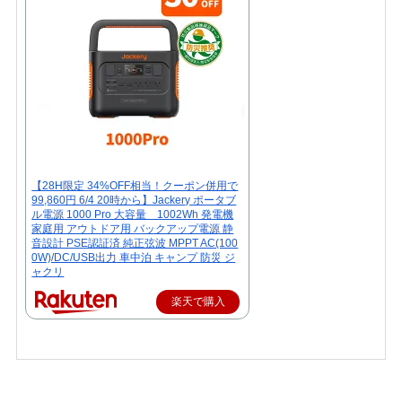
【28H限定 34%OFF相当！クーポン併用で
99,860円 6/4 20時から】Jackery ポータブ
ル電源 1000 Pro 大容量 1002Wh 発電機
家庭用 アウトドア用 バックアップ電源 静
音設計 PSE認証済 純正弦波 MPPT AC(100
0W)/DC/USB出力 車中泊 キャンプ 防災 ジ
ャクリ
楽天で購入