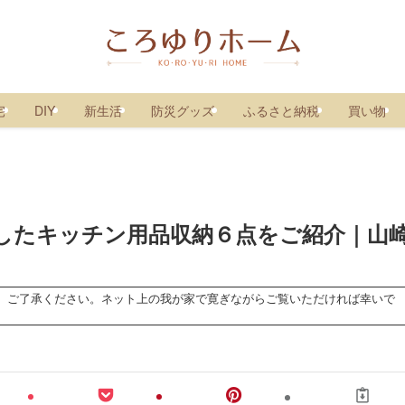
宅
DIY
新生活
防災グッズ
ふるさと納税
買い物
したキッチン用品収納６点をご紹介｜山
、ご了承ください。ネット上の我が家で寛ぎながらご覧いただければ幸いで